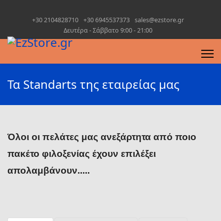
+30 2104828710
+30 6945537373
sales@ezstore.gr
Δευτέρα - Σάββατο 9:00 - 21:00
Τα Standarts της εταιρείας μας
Όλοι οι πελάτες μας ανεξάρτητα από ποιο
πακέτο φιλοξενίας έχουν επιλέξει
απολαμβάνουν.....